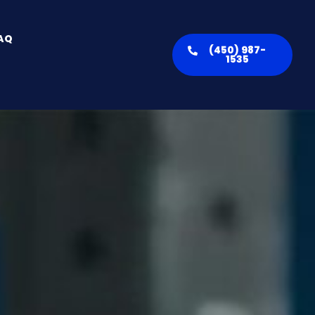
AQ
(450) 987-
1535