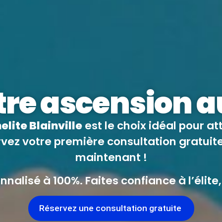
re ascension a
elite Blainville
est le choix idéal pour at
vez votre première consultation gratuit
maintenant !
alisé à 100%. Faites confiance à l’élite, 
Réservez une consultation gratuite